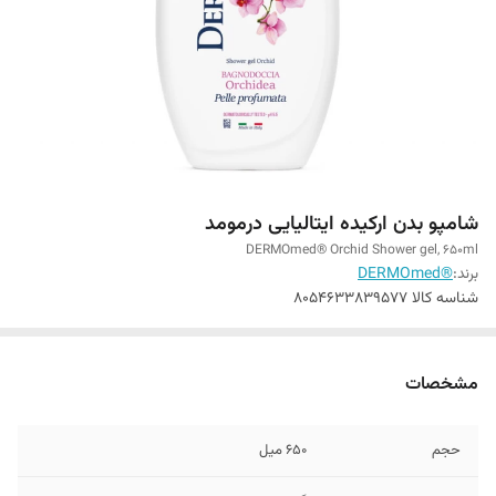
شامپو بدن ارکیده ایتالیایی درمومد
DERMOmed® Orchid Shower gel, 650ml
برند:
®DERMOmed
شناسه کالا
8054633839577
مشخصات
حجم
650 میل