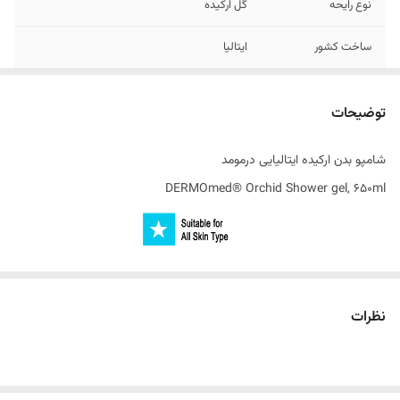
نوع رایحه
گل ارکیده
ساخت کشور
ایتالیا
سایر توضیحات
حاوی اسید هیالورونیک و گلیسیرین
توضیحات
تاریخ انقضاء
2028
شامپو بدن ارکیده ایتالیایی درمومد
DERMOmed® Orchid Shower gel, 650ml
شامپو بدن یک محصول با بافت مایع می باشد که هنگام استحمام بر روی
پوست اعمال می‌شود. این محصول انواع آلودگی‌ های سطح پوست را از بین
نظرات
برده و پوستی باطراوت و نرم را به هدیه می‌کند. شامپو های بدن انواع مختلفی
دارند و مواد تشکیل‌ دهنده آن ها نیز با یکدیگر متفاوت است. علاوه بر این ،
هر شامپو متناسب با نوع پوست خاصی طراحی شده است.