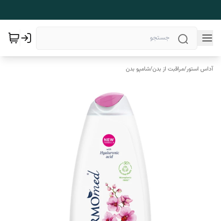
آداس استور
/
مراقبت از بدن
/
شامپو بدن