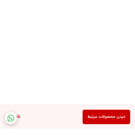
ناموجود
دیدن محصولات مرتبط
ویژگی های DERMOmed® Orchid Shower gel