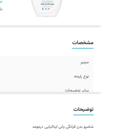
س
نم
شن
مشخصات
حجم
نوع رایحه
سایر توضیحات
تاریخ انقضاء
توضیحات
ساخت کشور
شامپو بدن فرانگی پانی ایتالیایی درمومد