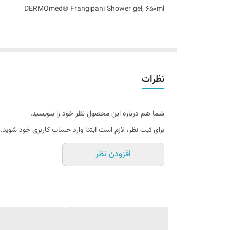
DERMOmed® Frangipani Shower gel, 650ml
شامپو بدن یک محصول با بافت مایع می باشد که هنگام استح
شامپو های بدن انواع مختلفی دارند و مواد تشکیل‌ دهنده آ
نظرات
حتما این سوال برای شما هم پیش آمده که تفاوت شامپو بدن 
سخت‌ تری استفاده شده که پس از استفاده باعث خشکی پوست
شما هم درباره این محصول نظر خود را بنویسید.
را هم پاک کرده و در نهایت ممکن است باعث پوسته پوسته ش
برای ثبت نظر، لازم است ابتدا وارد حساب کاربری خود شوید.
می‌برد. به بیان علمی‌تر بسیاری از صابون‌ های موجود در بازار حا
افزودن نظر
شامپو بدن فرانگی پانی از برند ایتالیایی ®DERMOmed
A fun foamy bubbles moment
Frangipani با عطر گل یاسمن قوی و نت های شیرین
با خاصیت نرم کنندگی ، آبرسانی و ترمیم کننده پوست است.