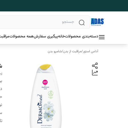
دسته‌بندی محصولات
خانه
پیگیری سفارش
همه محصولات
مراقبت
آداس استور
/
مراقبت از بدن
/
شامپو بدن
ش
ml
بر
دس
ح
نو
سا
تا