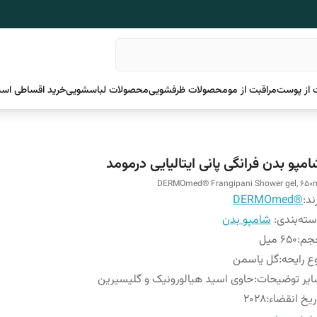
 از پوست
مراقبت از مو
محصولات ظرفشویی
محصولات لباسشویی
خرید اقساطی اسن
امپو بدن فرانگی پانی ایتالیایی درمومد
DERMOmed® Frangipani Shower gel, 650
ند:
®DERMOmed
ته‌بندی
:
شامپو بدن
جم
:
650 میل
ع رایحه
:
گل یاسمن
یر توضیحات
:
حاوی اسید هیالورونیک و گلیسیرین
ریخ انقضاء
:
2028