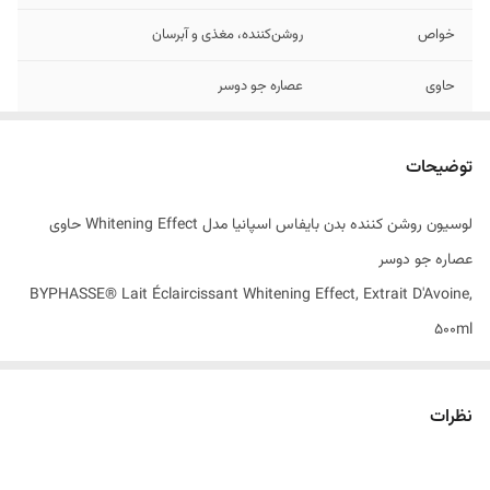
خواص
روشن‌کننده، مغذی و آبرسان
حاوی
عصاره جو دوسر
تاریخ انقضاء
02/2028
توضیحات
اصالت کالا
اصل
لوسیون روشن کننده بدن بایفاس اسپانیا مدل Whitening Effect حاوی
ساخت کشور
اسپانیا
عصاره جو دوسر
BYPHASSE® Lait Éclaircissant Whitening Effect, Extrait D'Avoine,
500ml
نظرات
روشن‌سازی پوست بدن یکی از دغدغه‌های رایج در میان افرادی است که به