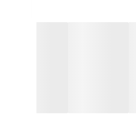
ئم پیری کمک شایانی می کند.
د پیری را برای پوستی زیباتر ، محکم تر و درخشان تر ارائه می دهد.