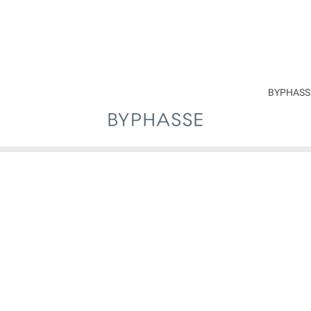
سنین 50 سال به بالا
11/2026
اصل
BYPHASSE
اسپانیا
ی کمک به کاهش علائم قابل مشاهده پیری روی پوست مانند خطوط ریز ، چین و چر
کسیدان ها هستند که می توانند به بهبود ظاهر چین و چروک و افزایش تولید کلاژن د
کرم ضد پیری مدل PRO50 از برند بسیار معتبر و پرطرفدار اسپانیا
چین و چروک ها بسیار مفید و موثر است. کلاژن یک پروتئین ضروری برای حفظ است
در ترکیبات این کرم سرشار از اسید های چرب ضروری و ویتامین های A و C است که آن را به یک ماده ضد پیر
 کند. کره شیا از دیگر ترکیبات موجود در فرمولاسیون کرم ضد پیری بایفاس اس