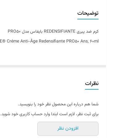
مناسب برای
توضیحات
تاریخ انقضاء
کرم ضد پیری REDENSIFIANTE بایفاس مدل PRO50
اصالت کالا
® Créme Anti-Âge Redensifiante PRO50 Ans, 60ml
ساخت کشور
کرم های ضد پیری محصولات مراقبت از پوستی هستند که برا
موادی مانند رتینول ، اسید هیالورونیک ، پپتیدها و آنتی ا
نظرات
پوست و دوره سنی خود بسیار مهم و ضروری است.
شما هم درباره این محصول نظر خود را بنویسید.
تحریک کلاژن سازی طبیعی پوست برای پر کردن و صاف کردن 
برای ثبت نظر، لازم است ابتدا وارد حساب کاربری خود شوید.
افزودن نظر
رنگدانه ، یکنواخت شدن رنگ پوست و کاهش جای زخم کمک می