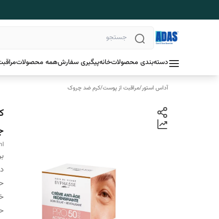
دسته‌بندی محصولات
خانه
پیگیری سفارش
همه محصولات
مراقبت
آداس استور
/
مراقبت از پوست
/
کرم ضد چروک
ج
ml
بر
دس
ح
خ
ح