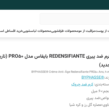
 از پوست
مراقبت از مو
محصولات ظرفشویی
محصولات لباسشویی
خرید اقساطی اسن
کرم ضد پیری REDENSIFIANTE بایفاس 
دید)
BYPHASSE® Créme Anti-Âge Redensifiante PRO50 Ans, 60
ند:
®BYPHASSE
ته‌بندی
:
کرم ضد چروک
جم
:
60 میل
واص
:
ضد پیری
اوی
:
عصاره گل رز و کره شیا