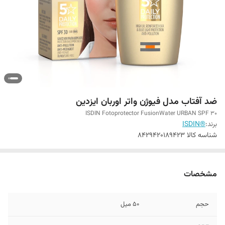
ضد آفتاب مدل فیوژن واتر اوربان ایزدین
ISDIN Fotoprotector FusionWater URBAN SPF 30
برند:
®ISDIN
شناسه کالا
8429420189423
مشخصات
حجم
50 میل