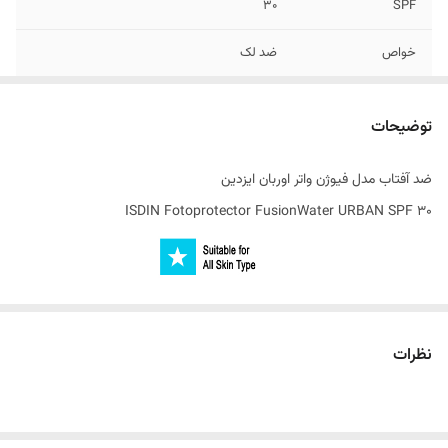
30
SPF
خواص
ضد لک
ساخت کشور
اسپانیا
توضیحات
ضد آفتاب مدل فیوژن واتر اوربان ایزدین
ISDIN Fotoprotector FusionWater URBAN SPF 30
محصولی با SPF 30 است و فرمولاسیون آن بر پایه آب بوده و بسیار سبک
است.
نظرات
ضد آفتاب فیوژن واتر اوربان ایزدین علاوه بر حفاظت پوست در مقابل اشعه
های مضر آفتاب ، محصولی ضد لک می‌باشد و از بروز لک جلوگیری می‌نماید.
ضد آفتاب فیوژن واتر اوربان ایزدین محصولی بی رنگ بوده و محافظی نامرئی