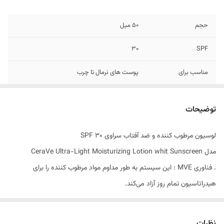
حجم
50 میل
30
SPF
مناسب برای
پوست های نرمال تا چرب
ساختار رایحه
بدون عطر
توضیحات
کشور مبدا برند
آمریکا
لوسیون مرطوب کننده و ضد آفتاب سراوی SPF 30
مدل CeraVe Ultra-Light Moisturizing Lotion whit Sunscreen
. فناوری MVE : این سیستم به طور مداوم مواد مرطوب کننده را برای
هیدراتاسیون تمام روز آزاد می‌کند.
. سرامیدها : برای پوست سالم ضروری هستند ، سرامیدها به بازیابی و حفظ
سد طبیعی پوست کمک می‌کنند.
نظرات