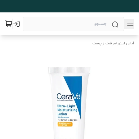
آداس استور
/
مراقبت از پوست