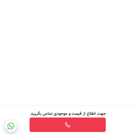
می‌کنند. با استفاده منظم از این شاور ژل ، از پوست خود در برابر تهاجمات
خارجی محافظت کرده و نرمی و درخشندگی آن را به صورت روزانه حفظ می
کنید. با این شامپو بدن با عصاره رز هیپ ، لحظاتی لطافت و آرامش را به خود
هدیه دهید ، لذتی واقعی برای حواس و مراقبت ضروری از پوست شما. هم
اکنون آن را در روتین زیبایی خود برای پوستی کاملا هیدراته و تصعید شده ، روز
به روز بپذیرید.
ویژگی های BYPHASSE® Lait De Douche Caresse Rose Musquée
Du Chili
- قدرت پاک کندگی بسیار مطلوب
- غنی شده با گیاه رز هیپ شیلیایی
- مدل Rose Musquée Du Chili
جهت اطلاع از قیمت و موجودی تماس بگیرید.
- نرم کننده پوست بدن
- تغذیه کننده پوست