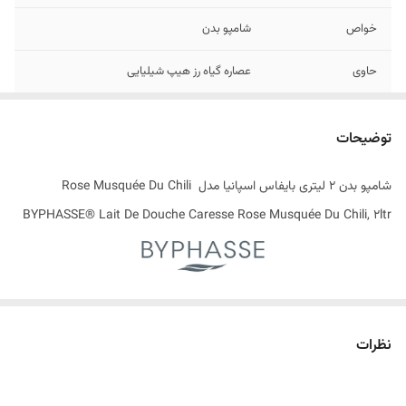
خواص
شامپو بدن
حاوی
عصاره گیاه رز هیپ شیلیایی
تاریخ انقضاء
07/2028
توضیحات
اصالت کالا
اصل
شامپو بدن 2 لیتری بایفاس اسپانیا مدل Rose Musquée Du Chili
ساخت کشور
اسپانیا
BYPHASSE® Lait De Douche Caresse Rose Musquée Du Chili, 2ltr
شامپو بدن یک محصول با بافت مایع می باشد که هنگام استحمام بر روی
پوست اعمال می‌شود. این محصول انواع آلودگی‌ های سطح پوست را از بین
نظرات
برده و پوستی باطراوت و نرم را هدیه می‌کند. شامپو های بدن انواع مختلفی
دارند و مواد تشکیل‌ دهنده آن ها نیز با یکدیگر متفاوت است. علاوه بر این ،