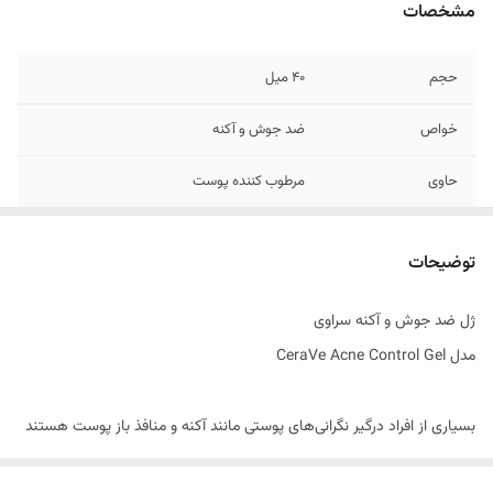
مشخصات
حجم
40 میل
خواص
ضد جوش و آکنه
حاوی
مرطوب کننده پوست
مناسب برای
انواع پوست
توضیحات
کشور مبدا برند
آمریکا
ژل ضد جوش و آکنه سراوی
مدل CeraVe Acne Control Gel
بسیاری از افراد درگیر نگرانی‌های پوستی مانند آکنه و منافذ باز پوست هستند
و راه‌های مختلفی را برای حذف جوش امتحان کرده‌اند. برند CeraVe محصولی