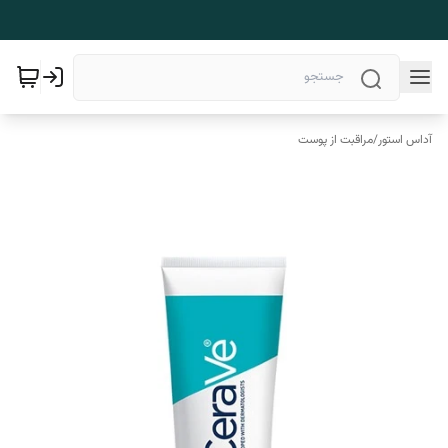
آداس استور
/
مراقبت از پوست