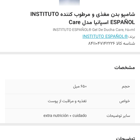
شامپو بدن مغذی و مرطوب کننده INSTITUTO
ESPAÑOL اسپانیا مدل Care
INSTITUTO ESPAÑOL® Gel De Ducha Care, 650ml
برند:
®INSTITUTO ESPAÑOL
شناسه کالا
8411047142226
مشخصات
حجم
650 میل
خواص
تغذیه و مراقبت از پوست
سایر توضیحات
extra nutrición + cuidado
تاریخ انقضاء
03/2029
توضیحات