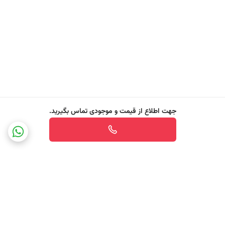
گزینه‌ای مطمئن برای افراد دارای آلرژی یا حساسیت به گلوتن
✔️ پاک‌کنندگی موثر و ملایم
پاکسازی روزانه بدون آسیب به سد دفاعی پوست
✔️ تأیید شده توسط متخصصان پوست
آزمایش‌شده از نظر درماتولوژیکی برای اطمینان از سازگاری با انواع پوست
اگر به دنبال شامپو بدنی هستید که علاوه‌بر پاکسازی ملایم، پوست شما را
جهت اطلاع از قیمت و موجودی تماس بگیرید.
به‌خوبی تغذیه و مرطوب نگه دارد، شامپو بدن مدل Care از ®INSTITUTO
ESPAÑOL انتخابی ایده‌آل برای شماست. فرمولی گیاهی، غنی از عناصر مغذی
و بدون گلوتن که با مهربانی با پوست رفتار می‌کند و به آن جان تازه‌ای
می‌بخشد.
با Gel De Ducha Care، هر بار دوش گرفتن به فرصتی برای تغذیه و بازسازی
پوست تبدیل می‌شود.