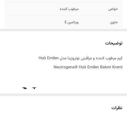
خواص
مرطوب کننده
حاوی
ویتامین E
مناسب برای
پوست های خشک
توضیحات
تاریخ تولید
04/2024
کرم مرطوب کننده و مراقبتی نوتروژینا مدل Hızlı Emilen
اصالت کالا
اصل
Neutrogena® Hızlı Emilen Bakım Kremi
به سفارش
ترکیه
ساخت کشور
فرانسه
نظرات
راه‌حل تخصصی برای رطوبت‌رسانی فوری و جذب سریع