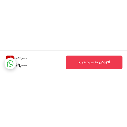
دارند.
✔️ آبرسانی و تقویت سد دفاعی پوست
✔️ وجود اسکوالان در این امولوسیون ، باعث آبرسانی عمیق پوست و جلوگیری
از دهیدراته شدن می ‌شود.
✔️ از تبخیر رطوبت پوست جلوگیری کرده و مانع خشکی و پوسته‌ ریزی می
‌شود.
7
%
1,689,000
✔️ مناسب برای پوست صورت و بدن
افزودن به سبد خرید
1,569,000
✔️ بافت سبک آن باعث شده که هم برای پوست صورت و هم برای بدن قابل
استفاده باشد ، مخصوصا در نواحی که دچار خشکی ، التهاب یا لک هستند.
✔️ بدون مواد مضر و مناسب پوست ‌های حساس
✔️ فاقد الکل ، پارابن ، سیلیکون و عطر است ، بنابراین احتمال ایجاد تحریکات
پوستی کم‌ تر است.
معایب
برگشت به بالا
❌ ممکن است برای برخی پوست‌ ها سنگین باشد