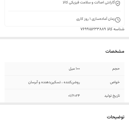
گارانتی اصالت و سلامت فیزیکی کالا
زمان آماده‌سازی
1
روز کاری
شناسه کالا
769915233889
مشخصات
حجم
100 میل
خواص
روشن‌کننده ، تسکین‌دهنده و آبرسان
تاریخ تولید
01/2024
حاوی
نیاسینامید با غلظت %5
توضیحات
اصالت کالا
اصل