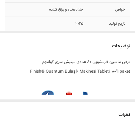
خواص
جلا دهنده و براق کننده
تاریخ تولید
2025
سری
کوانتوم
توضیحات
اصالت کالا
اصل
قرص ماشین ظرفشویی 80 عددی فینیش سری کوانتوم
به سفارش
ترکیه
Finish® Quantum Bulaşık Makinesi Tableti, 80'lı paket
ساخت کشور
لهستان
نظرات
تلاقی علم، فناوری و پاکیزگی در سطح مولکولی
در دنیای مدرن امروزی که سرعت و دقت در انجام امور روزمره اهمیت