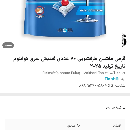
قرص ماشین ظرفشویی 80 عددی فینیش سری کوانتوم
تاریخ تولید 2025
Finish® Quantum Bulaşık Makinesi Tableti, 80'lı paket
برند:
®Finish
شناسه کالا
8682539005804
مشخصات
تعداد
80 عددی