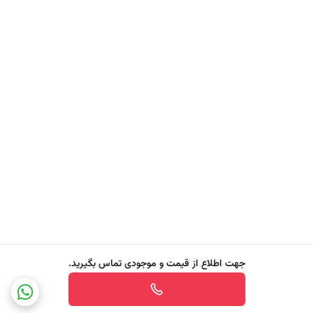
تجزیه و حذف کنند.
✔️
توپک Powerball براق‌کننده
در پایان، Powerball با آزادسازی مواد جلادهنده، ظروف شیشه‌ای، بلورین و
استیل را براق کرده و از ایجاد لکه‌های آب یا کدری جلوگیری می‌کند.
عملکرد هوشمند در سخت‌ترین شرایط
Finish Quantum حتی در سنگین‌ترین سیکل‌های شستشو و دمای پایین نیز
عملکردی موثر دارد و بدون بر جای گذاشتن رد یا لکه، ظروفتان را به‌طور کامل
تمیز و براق می‌کند. این ویژگی به‌ویژه برای خانواده‌های پرجمعیت، رستوران‌ها
یا کسانی که با ظروف چرب و حجم بالای شستشو مواجه هستند، بسیار مهم
و کاربردی است.
جهت اطلاع از قیمت و موجودی تماس بگیرید.
مزایای کلیدی Finish Quantum
✔️ بدون نیاز به پیش‌ شستشو حتی در ظروف بسیار چرب
✔️ پاک‌کنندگی قدرتمند با عملکرد چندمرحله‌ای هم‌زمان