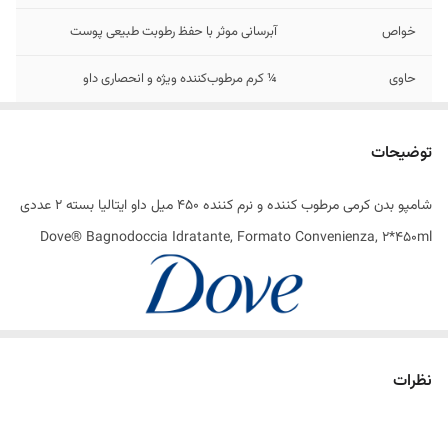
خواص
آبرسانی موثر با حفظ رطوبت طبیعی پوست
حاوی
¼ کرم مرطوب‌کننده ویژه و انحصاری داو
تاریخ تولید
2024
توضیحات
اصالت کالا
اصل
شامپو بدن کرمی مرطوب کننده و نرم کننده 450 میل داو ایتالیا بسته 2 عددی
ساخت کشور
ایتالیا
Dove® Bagnodoccia Idratante, Formato Convenienza, 2*450ml
پوست تشنه‌ این مراقبت است!
نظرات
پوست بدن، درست مثل صورت، نیاز به پاکسازی ملایم و رطوبت‌رسانی روزانه
دارد تا شاداب، نرم و سالم باقی بماند. شامپو بدن آبرسان با فرمولاسیونی