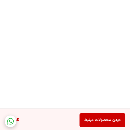
✔️ آبرسانی موثر با حفظ رطوبت طبیعی پوست
✔️ بافت کرمی، نرم و بسیار لطیف
✔️ رایحه‌ آرام‌بخش و ملایم، ماندگار پس از شستشو
✔️ مناسب برای استفاده روزانه، حتی در فصول سرد
✔️ پاک‌کنندگی ملایم بدون آسیب به لایه‌ محافظ پوست
✔️ ایجاد پوستی نرم و صاف با کاهش خشکی و افزایش نرمی
Dove® Bagnodoccia Idratante فراتر از یک شوینده‌ معمولی است؛ این
یک تجربه‌ جامع مراقبت از پوست است که ترکیبی از آرامش‌بخشی، تغذیه
عمیق و حفاظت حرفه‌ای را به پوست شما هدیه می‌دهد. اکنون این کیفیت
بی‌نظیر را از آداس استور تهیه کنید و تفاوت واقعی در سلامت و نرمی پوستتان
را احساس نمایید.
ناموجود
دیدن محصولات مرتبط