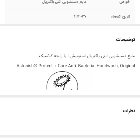
خواص
مایع دستشویی آنتی باکتریال
تاریخ انقضاء
11/2027
اصالت کالا
اصل
توضیحات
ساخت کشور
انگلستان
مایع دستشویی آنتی باکتریال آستونیش | با رایحه کلاسیک
Astonish® Protect + Care Anti-Bacterial Handwash, Original
نظرات