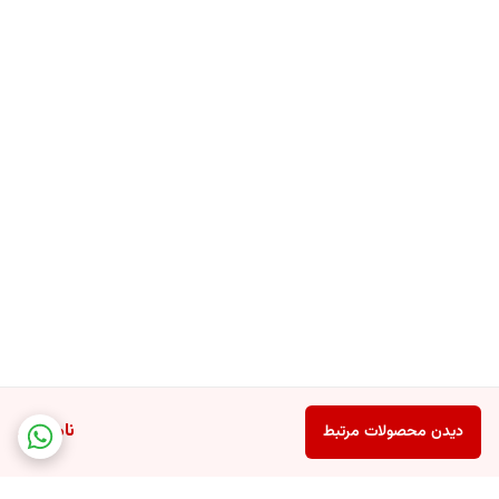
مایع دستشویی آنتی‌باکتریال Astonish Original، انتخابی ایده‌آل برای افرادی
است که خواهان ترکیبی از پاکیزگی علمی، محافظت پیشرفته و رایحه ملایم
کلاسیک هستند. با استفاده روزانه از این محصول، دستان شما همیشه تمیز،
نرم و سالم باقی خواهند ماند.
ناموجود
دیدن محصولات مرتبط