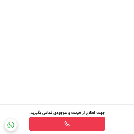
دارند. این روغن با نفوذ بالا، سریع جذب شده و بدون ایجاد سنگینی، تغذیه و
رطوبت پایدار به مو می‌بخشد.
عصاره میوه پشن فروت (Passion Fruit Extract)
سرشار از آنتی‌اکسیدان‌ها، ویتامین‌ها و مواد معدنی که موجب محافظت از
رنگ مو در برابر اکسیداسیون، تقویت ساختار کراتینی و هیدراتاسیون عمیق تار
مو می‌شود. این عصاره با ایجاد یک لایه محافظ هوشمند، مانع از شکستگی و
آسیب بیشتر می‌گردد.
فیلتر UV و ترکیبات محافظ رنگ
سیستم محافظتی ویژه که با جذب اشعه‌های مضر نور خورشید از کاهش
شفافیت و تغییر تناژ رنگ مو جلوگیری می‌کند و به حفظ طراوت و طول عمر
رنگ مو کمک می‌کند.
آلوئه‌ورا (Aloe Vera)
جهت اطلاع از قیمت و موجودی تماس بگیرید.
یک ترکیب بیواکتیو با خواص آبرسانی عمیق، تسکین پوست سر و افزایش
لغزندگی تار مو. پلی‌ساکاریدهای موجود در آلوئه‌ورا، رطوبت را در ساختار مو نگه