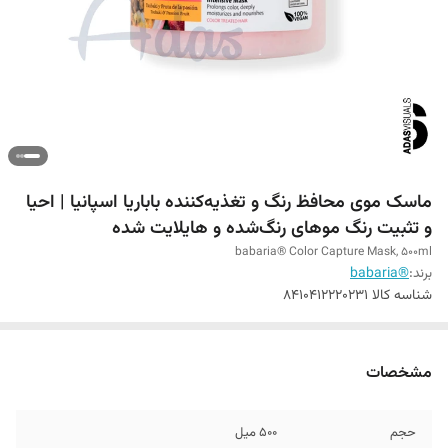
ماسک موی محافظ رنگ و تغذیه‌کننده باباریا اسپانیا | احیا
و تثبیت رنگ موهای رنگ‌شده و هایلایت شده
babaria® Color Capture Mask, 500ml
برند:
®babaria
شناسه کالا
8410412220231
مشخصات
حجم
500 میل