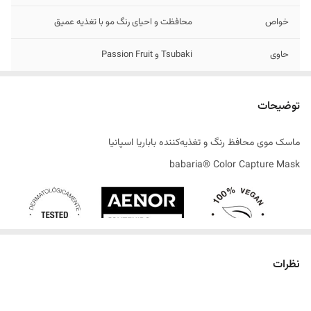
خواص
محافظت و احیای رنگ مو با تغذیه عمیق
حاوی
Tsubaki و Passion Fruit
مناسب برای
موهای رنگ شده یا هایلایت شده
توضیحات
تاریخ انقضاء
08/2029
ماسک موی محافظ رنگ و تغذیه‌کننده باباریا اسپانیا
اصالت کالا
اصل
babaria® Color Capture Mask
ساخت کشور
اسپانیا
نظرات
مراقبتی تخصصی برای موهای رنگ‌شده