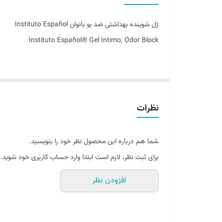
تاریخ انقضاء
ژل شوینده بهداشتی ضد بو بانوان Instituto Español
اصالت کالا
Instituto Español® Gel Intimo, Odor Block
نظرات
شما هم درباره این محصول نظر خود را بنویسید.
مراقبتی آگاهانه از ناحیه تناسلی
برای ثبت نظر، لازم است ابتدا وارد حساب کاربری خود شوید.
ناحیه تناسلی بانوان یکی از حساس‌ترین و پیچیده‌ترین بخش‌
افزودن نظر
شوینده‌های معمول نه‌تنها مفید نیست، بلکه می‌تواند تعادل 
به همین دلیل، انتخاب یک شوینده تخصصی با فرمولاسیون ملایم، pH مناسب و ترکیبات مراقبتی، گامی کلیدی در حفظ سلامت این ناحیه و افزایش حس پاکیزگی و اعتماد به‌نفس بان