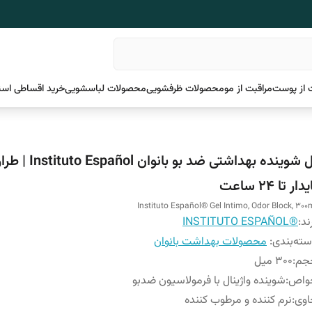
 از پوست
مراقبت از مو
محصولات ظرفشویی
محصولات لباسشویی
خرید اقساطی اسن
ژل شوینده بهداشتی ضد بو بانوان pañol
دار تا 24 ساعت
Instituto Español® Gel Intimo, Odor Block, 300
ند:
®INSTITUTO ESPAÑOL
ته‌بندی
:
محصولات بهداشت بانوان
جم
:
300 میل
واص
:
شوینده واژینال با فرمولاسیون ضدبو
اوی
:
نرم‌ کننده و مرطوب‌ کننده