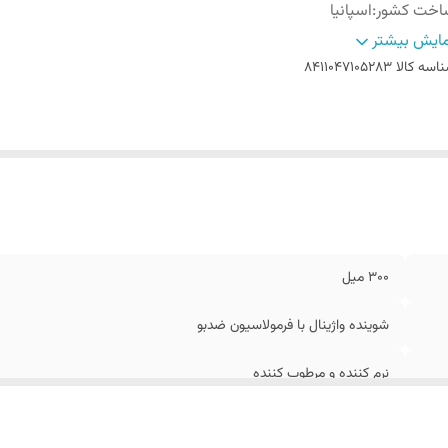
اخت کشور
:
اسپانیا
ریخ انقضاء
:
08/2030
ایش بیشتر
الت کالا
:
اصل
اسه کالا
8411047105283
300 میل
شوینده واژینال با فرمولاسیون ضدبو
نرم‌ کننده و مرطوب‌ کننده
اسپانیا