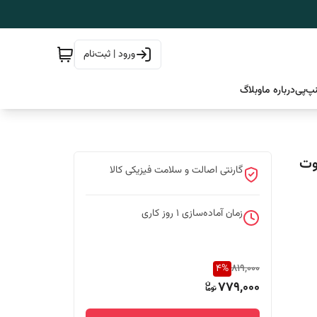
ورود | ثبت‌نام
پ‌پی
درباره ما
وبلاگ
Instituto Es | طراوت
گارنتی اصالت و سلامت فیزیکی کالا
زمان آماده‌سازی
1
روز کاری
4
%
819,000
779,000