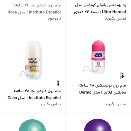
پد بهداشتی بانوان کوتکس مدل
مام رول دئودورانت 24 ساعته
Ultra Normal | بسته 24 عددی
Instituto Español | مدل Rosa
تماس بگیرید
ناموجود
Mosqueta حاوی روغن رز هیپ
مام رول یونیسکس 48 ساعته
مام رول دئودورانت 48 ساعته
سانکس ایتالیا | مدل Dermo
Instituto Español | مدل Coco
Care
تماس بگیرید
تماس بگیرید
حاوی عصاره نارگیل