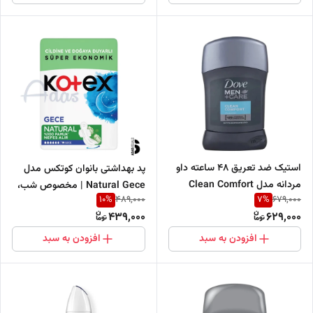
استیک ضد تعریق 48 ساعته داو
پد بهداشتی بانوان کوتکس مدل
مردانه مدل Clean Comfort
Natural Gece | مخصوص شب،
10
%
7
%
489,000
679,000
بسته 14 عددی
439,000
629,000
افزودن به سبد
افزودن به سبد