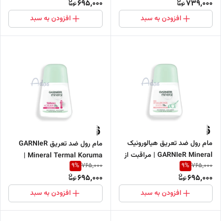
695,000
739,000
افزودن به سبد
افزودن به سبد
مام رول ضد تعریق هیالورونیک
مام رول ضد تعریق GARNIeR
GARNIeR Mineral | مراقبت از
Mineral Termal Koruma |
9
%
9
%
765,000
765,000
پوست و محافظت 72 ساعته 50
کنترل تعریق تا 72 ساعت 50 میل
695,000
695,000
میل
افزودن به سبد
افزودن به سبد