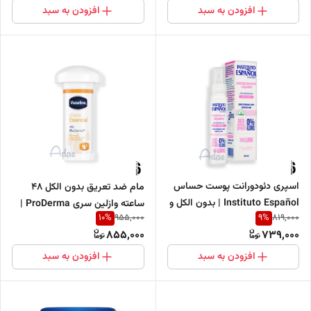
افزودن به سبد
افزودن به سبد
اسپری دئودورانت پوست حساس
مام ضد تعریق بدون الکل ۴۸
Instituto Español | بدون الکل و
ساعته وازلین سری ProDerma |
10
%
9
%
955,000
819,000
بدون آلومینیوم 50 میل
مدل Hidra Essencial
855,000
739,000
افزودن به سبد
افزودن به سبد