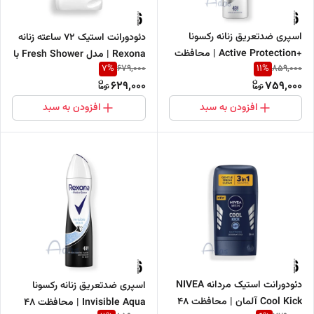
اسپری ضدتعریق زنانه رکسونا
دئودورانت استیک 72 ساعته زنانه
+Active Protection | محافظت
Rexona | مدل Fresh Shower با
7
%
11
%
679,000
859,000
۴۸ ساعته 200 میل با فناوری
رایحه‌ای خنک، آبی و تمیز
629,000
759,000
MotionSense
افزودن به سبد
افزودن به سبد
دئودورانت استیک مردانه NIVEA
اسپری ضدتعریق زنانه رکسونا
Cool Kick آلمان | محافظت 48
Invisible Aqua | محافظت ۴۸