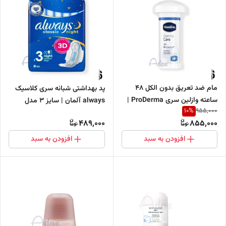
مام ضد تعریق بدون الکل ۴۸
پد بهداشتی شبانه سری کلاسیک
ساعته وازلین سری ProDerma |
always آلمان | سایز 3 مدل
10
%
955,000
مدل Derma Care
Night بسته 8 عددی
489,000
855,000
افزودن به سبد
افزودن به سبد