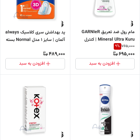
مام رول ضد تعریق GARNIeR
پد بهداشتی سری کلاسیک always
Mineral Ultra Kuru | کنترل
آلمان | سایز 1 مدل Normal بسته
9
%
765,000
تعریق و محافظت 48 ساعته 50
10 عددی
489,000
695,000
میل
افزودن به سبد
افزودن به سبد