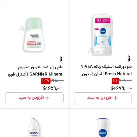
دئودورانت استیک زنانه NIVEA
مام رول ضد تعریق منیزیم
Fresh Natural آلمان | بدون
GARNIeR Mineral | کنترل قوی
13
%
6
%
765,000
729,000
آلومینیوم و 48 ساعته
تعریق تا 72 ساعت 50 میل
659,000
679,000
افزودن به سبد
افزودن به سبد