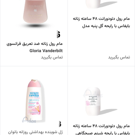
مام رول دئودورانت 48 ساعته زنانه
بایفاس با رایحه گل پنبه مدل
Fleur de COTON
مام رول زنانه ضد تعریق فرانسوی
Gloria Vanderbilt
تماس بگیرید
تماس بگیرید
مام رول دئودورانت 48 ساعته زنانه
ژل شوینده بهداشتی روزانه بانوان
بایفاس با رایحه شبنم صبحگاهی