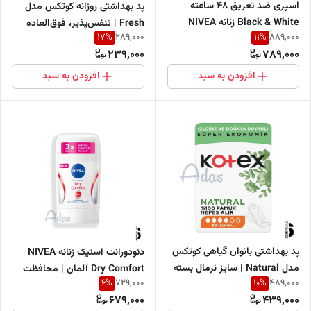
اسپری ضد تعریق 48 ساعته
پد بهداشتی روزانه کوتکس مدل
Black & White زنانه NIVEA
Fresh | تنفس‌پذیر، فوق‌العاده
17
%
11
%
289,000
889,000
آلمان | مدل Fresh Mist
سبک و بدون عطر بسته 18 عددی
239,000
789,000
افزودن به سبد
افزودن به سبد
پد بهداشتی بانوان گیاهی کوتکس
دئودورانت استیک زنانه NIVEA
مدل Natural | سایز نرمال بسته
Dry Comfort آلمان | محافظت
6
%
10
%
729,000
489,000
20 عددی
۴۸ ساعته
679,000
439,000