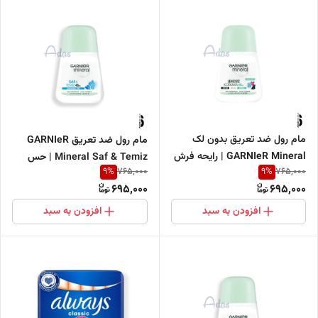
مام رول ضد تعریق بدون لک
مام رول ضد تعریق GARNIeR
GARNIeR Mineral | رایحه فرش
Mineral Saf & Temiz | حس
9
%
9
%
765,000
765,000
و محافظت 48 ساعته 50 میل
تازگی و محافظت 48 ساعته 50
695,000
695,000
میل
افزودن به سبد
افزودن به سبد