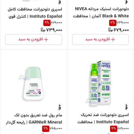
دئودورانت استیک مردانه NIVEA
اسپری دئودورانت محافظت کامل
Black & White آلمان | محافظت
Instituto Español | کنترل قوی
9
%
6
%
819,000
729,000
72 ساعته ضد لک
تعریق 50 میل
739,000
679,000
افزودن به سبد
افزودن به سبد
اسپری دئودورانت ضد تحریک
مام رول ضد تعریق بدون لک
Instituto Español | محافظت
GARNIeR Mineral | رایحه گل‌دار
9
%
9
%
765,000
819,000
48 ساعته 50 میل
و محافظت 48 ساعته 50 میل