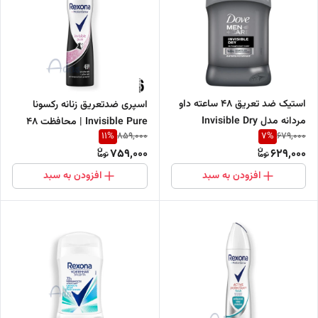
استیک ضد تعریق 48 ساعته داو
اسپری ضدتعریق زنانه رکسونا
مردانه مدل Invisible Dry
Invisible Pure | محافظت ۴۸
11
%
7
%
859,000
679,000
ساعته 200 میل بدون لک روی
759,000
629,000
لباس
افزودن به سبد
افزودن به سبد