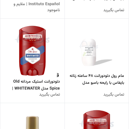
Instituto Español | ملایم و
مدل Rosée du MATIN
تماس بگیرید
ناموجود
تخصصی با pH نرمال
مام رول دئودورانت 48 ساعته زنانه
دئودورانت استیک مردانه Old
بایفاس با رایحه بامبو مدل
Spice مدل WHITEWATER |
Extrait de BAMBOU
تماس بگیرید
تماس بگیرید
ماندگاری ۴۸ ساعته با رایحه‌
آب‌های پاک