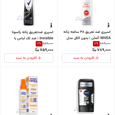
اسپری ضد تعریق 48 ساعته زنانه
اسپری ضدتعریق زنانه رکسونا
NIVEA آلمان | بدون الکل مدل
Invisible | ضد لک لباس با
11
%
11
%
859,000
889,000
Dry Comfort
محافظت ۴۸ ساعته ۲۰۰ میل
759,000
789,000
افزودن به سبد
افزودن به سبد