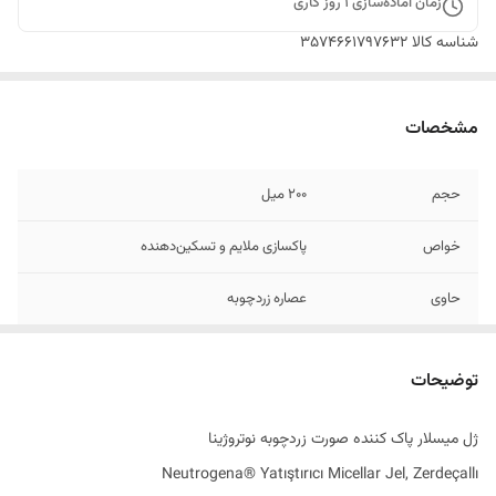
زمان آماده‌سازی
1
روز کاری
شناسه کالا
3574661797632
مشخصات
حجم
200 میل
خواص
پاکسازی ملایم و تسکین‌دهنده
حاوی
عصاره زردچوبه
مناسب برای
پوست‌های حساس و مستعد تحریک
توضیحات
اصالت کالا
اصل
ژل میسلار پاک کننده صورت زردچوبه نوتروژینا
به سفارش
ترکیه
Neutrogena® Yatıştırıcı Micellar Jel, Zerdeçallı