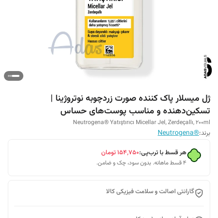
ژل میسلار پاک کننده صورت زردچوبه نوتروژینا |
تسکین‌دهنده و مناسب پوست‌های حساس
Neutrogena® Yatıştırıcı Micellar Jel, Zerdeçallı, 200ml
برند:
®Neutrogena
هر قسط با ترب‌پی:
۱۵۴٬۷۵۰
تومان
۴ قسط ماهانه. بدون سود، چک و ضامن.
گارانتی اصالت و سلامت فیزیکی کالا