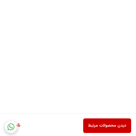
سورفکتانت‌های ملایم (Sodium Laureth Sulfate و Disodium Laureth
Sulfosuccinate)
پاکسازی موثر آلودگی‌ها و چربی اضافی بدون آسیب به سد دفاعی طبیعی
پوست.
اسید سیتریک (Citric Acid)
تنظیم‌کننده pH طبیعی پوست و افزایش تحمل‌پذیری محصول.
مزایای تخصصی شامپو بدن آلوئه ورا Instituto Español
✔️ آبرسانی فوری، عمیق و ماندگار پوست
✔️ کمک به حفظ لطافت، نرمی و انعطاف‌پذیری طبیعی پوست
✔️ محافظت ملایم از پوست و کاهش تحریک و خشکی
✔️ پاکسازی عمیق و ملایم بدون آسیب به سد دفاعی پوست
ناموجود
دیدن محصولات مرتبط
✔️ مناسب برای مصرف روزانه و استفاده تمام اعضای خانواده