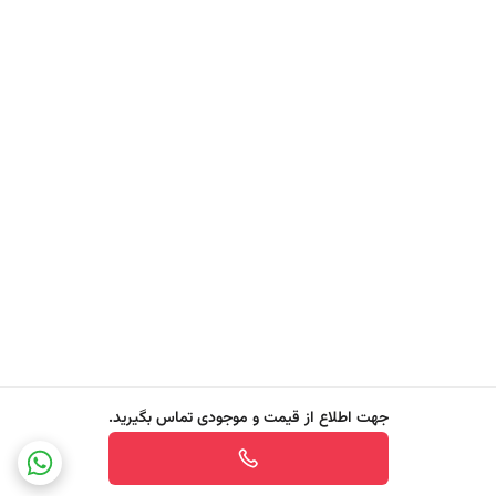
(NMF)، از دهیدراته‌شدن پوست در طول شست‌وشو جلوگیری می‌کنند.
سورفکتانت‌های ملایم (SLES و Cocamidopropyl Betaine)
پاکسازی موثر آلودگی‌ها و چربی اضافی، بدون آسیب به سد دفاعی پوست.
لاکتیک اسید
کمک به حفظ تعادل pH پوست و افزایش شفافیت و لطافت سطح پوست.
مزایای تخصصی شامپو بدن اوره Instituto Español
✔️ آبرسانی فوری، عمیق و ماندگار پوست
✔️ کمک به حفظ سد دفاعی و تعادل طبیعی پوست
✔️ افزایش نرمی، لطافت و درخشندگی پوست
جهت اطلاع از قیمت و موجودی تماس بگیرید.
✔️ پاکسازی ملایم بدون ایجاد خشکی یا تحریک
✔️ مناسب برای مصرف روزانه و استفاده تمام اعضای خانواده
✔️ مناسب وگان‌ها و افراد مبتلا به سلیاک