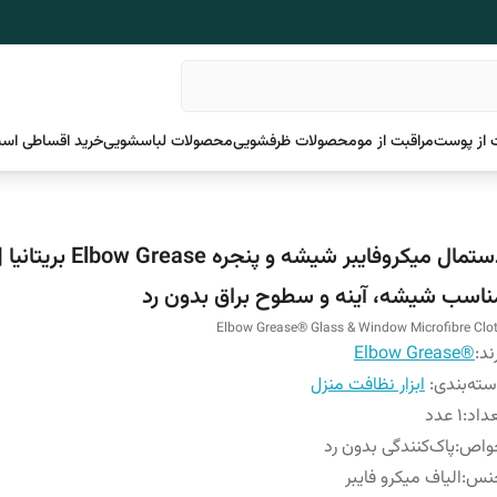
 از پوست
مراقبت از مو
محصولات ظرفشویی
محصولات لباسشویی
خرید اقساطی اسن
دستمال میکروفایبر شیشه و پنجره Elbow Grease بریتانیا 
ناسب شیشه، آینه و سطوح براق بدون رد
Elbow Grease® Glass & Window Microfibre Clo
ند:
®Elbow Grease
ته‌بندی
:
ابزار نظافت منزل
داد
:
1 عدد
واص
:
پاک‌کنندگی بدون رد
نس
:
الیاف میکرو فایبر