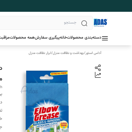
دسته‌بندی محصولات
خانه
پیگیری سفارش
همه محصولات
مراقبت
آداس استور
/
بهداشت و نظافت منزل
/
ابزار نظافت منزل
م
th
بر
دس
تع
خ
ج