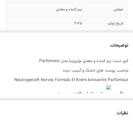
خواص
نرم کننده و مغذی
تاریخ تولید
2025
اصالت کالا
اصل
توضیحات
به سفارش
ترکیه
کرم دست نرم کننده و مغذی نوتروژینا مدل Parfümsüz
حاوی
ویتامین E و گلیسیرین
مناسب پوست های خشک و آسیب دیده
ساخت کشور
فرانسه
Neutrogena® Norveç Formülü El Kremi konsantre Parfümsüz
مراقبت عمیق و تغذیه‌کننده دست
دست ها هر روز در معرض عوامل محیطی، آب، شوینده‌ها و تنش‌های روزمره
نظرات
قرار دارند که می‌توانند سد محافظتی طبیعی پوست را تضعیف کرده و موجب
خشکی، زبری شوند. برای بازگرداندن رطوبت، نرمی و مقاومت طبیعی، نیاز به
محصولی تخصصی، تغذیه‌کننده و چندمنظوره دارید.