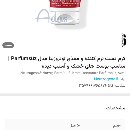
کرم دست نرم کننده و مغذی نوتروژینا مدل Parfümsüz |
مناسب پوست های خشک و آسیب دیده
Neutrogena® Norveç Formülü El Kremi konsantre Parfümsüz, 50ml
برند:
®Neutrogena
شناسه کالا
3574661765976
مشخصات
حجم
50 میل