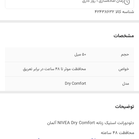
زمان آماده‌سازی
1
روز کاری
شناسه کالا
42438632
مشخصات
حجم
50 میل
خواص
محافظت موثر تا ۴۸ ساعت در برابر تعریق
مدل
Dry Comfort
تاریخ انقضاء
12/2026
توضیحات
اصالت کالا
اصل
دئودورانت استیک زنانه NIVEA Dry Comfort آلمان
ساخت کشور
آلمان
محافظت 48 ساعته