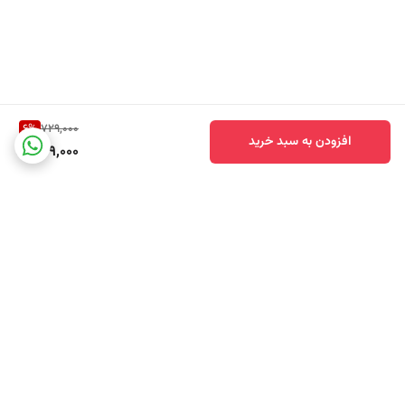
مناسب چه افرادی است؟
دئودورانت استیک مردانه NIVEA Cool Kick گزینه‌ای مناسب برای آقایانی
است که
در طول روز فعالیت زیادی دارند و به محافظت طولانی نیاز دارند
6
%
729,000
افزودن به سبد خرید
679,000
به دنبال حس خنکی و تازگی فوری بعد از استفاده هستند
رایحه‌های مردانه، تمیز و انرژی‌بخش را می‌پسندند
محصولی روزانه با ترکیب محافظت و مراقبت پوستی می‌خواهند
به دنبال یک دئودورانت استیک با کیفیت ساخت آلمان هستند
انتخابی حرفه‌ای برای تازگی و اعتمادبه‌نفس روزانه
دئودورانت استیک مردانه NIVEA MEN Cool Kick آلمان ترکیبی از محافظت
برگشت به بالا
قابل اعتماد، حس خنکی فوری و مراقبت پوستی است. فرمول Cool Care با
عصاره نعناع، رایحه مردانه و محافظت 48 ساعته، این محصول را به گزینه‌ای