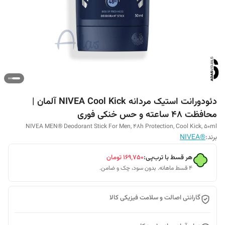
دئودورانت استیک مردانه NIVEA Cool Kick آلمان |
محافظت 48 ساعته و حس خنکی فوری
NIVEA MEN® Deodorant Stick For Men, 48h Protection, Cool Kick, 50ml
برند:
®NIVEA
هر قسط با ترب‌پی:
۱۶۹٬۷۵۰
تومان
۴ قسط ماهانه. بدون سود، چک و ضامن.
گارانتی اصالت و سلامت فیزیکی کالا