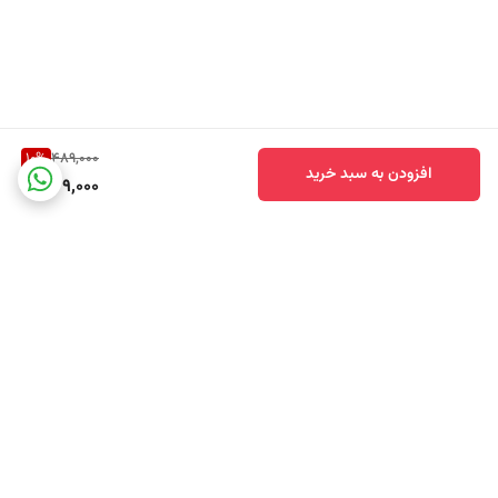
چرا Kotex Natural Normal را انتخاب کنیم؟
نوار بهداشتی Kotex Natural Normal ترکیبی از مواد طبیعی، فناوری جذب و
10
%
489,000
طراحی سازگار با پوست است. استفاده از پنبه %100 طبیعی در لایه تماس با
افزودن به سبد خرید
439,000
پوست، همراه با ساختار تنفس‌پذیر و ویژگی ضد حساسیت، این محصول را به
انتخابی مناسب برای بانوانی تبدیل می‌کند که به سلامت پوست و راحتی روزانه
اهمیت می‌دهند.
این محصول برای استفاده در روزهای معمول قاعدگی با شدت متوسط طراحی
شده و با ایجاد تعادل بین جذب، لطافت و محافظت، احساس اطمینان و
آرامش بیشتری را در طول روز فراهم می‌کند.
برگشت به بالا
با انتخاب کوتکس نچرال می‌توانید تجربه‌ای راحت‌تر، طبیعی‌تر و مطمئن‌تر از
بهداشت دوران قاعدگی داشته باشید.