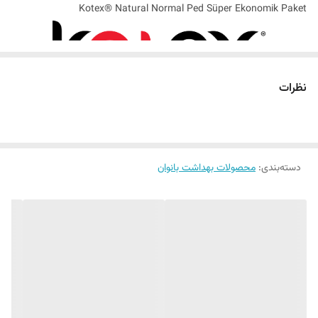
Kotex® Natural Normal Ped Süper Ekonomik Paket
اهمیت استفاده از نوار بهداشتی و انتخاب برند معتبر
نظرات
رعایت بهداشت شخصی بانوان در دوران قاعدگی، نقش مهمی در حفظ سلامت
پوست، جلوگیری از احساس ناراحتی و ایجاد حس پاکیزگی و آرامش روزانه
دارد. انتخاب یک نوار بهداشتی مناسب با جذب کافی، ساختار تنفس‌پذیر و
دسته‌بندی
:
محصولات بهداشت بانوان
مواد اولیه ایمن، می‌تواند تجربه‌ای راحت‌تر و مطمئن‌تر را در طول روز فراهم
کند.
در میان برندهای معتبر جهانی، کوتکس (Kotex) با سال‌ها تجربه در زمینه
تولید محصولات بهداشت بانوان، همواره بر ارائه محصولاتی با کیفیت بالا،
طراحی کاربردی و سازگار با پوست تمرکز داشته است.
نوار بهداشتی‌های سری Kotex Natural با استفاده از مواد اولیه طبیعی،
سطح نرم و طراحی مناسب، برای بانوانی طراحی شده‌اند که به دنبال ترکیبی از