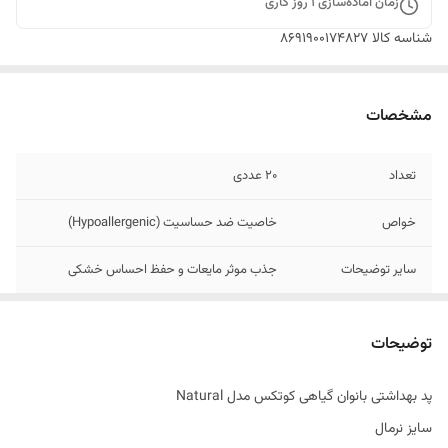
زمان آماده‌سازی
1
روز کاری
شناسه کالا
8691900174827
مشخصات
تعداد
20 عددی
خواص
خاصیت ضد حساسیت (Hypoallergenic)
سایر توضیحات
جذب موثر مایعات و حفظ احساس خشکی
تاریخ تولید
07/2025
توضیحات
اصالت کالا
اصل
پد بهداشتی بانوان گیاهی کوتکس مدل Natural
ساخت کشور
ترکیه
سایز نرمال