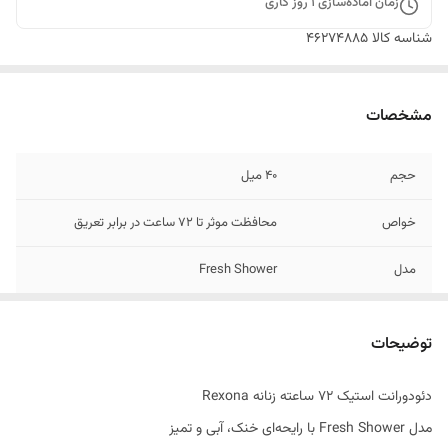
زمان آماده‌سازی
1
روز کاری
شناسه کالا
46274885
مشخصات
حجم
40 میل
خواص
محافظت موثر تا 72 ساعت در برابر تعریق
مدل
Fresh Shower
ساختار رایحه
ترکیبی از نت‌های آبی و خنک
توضیحات
تاریخ انقضاء
03/2028
دئودورانت استیک 72 ساعته زنانه Rexona
اصالت کالا
اصل
مدل Fresh Shower با رایحه‌ای خنک، آبی و تمیز