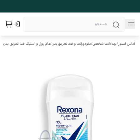
آداس استور
/
بهداشت شخصی
/
دئودورانت و ضد تعریق بدن
/
مام رول و استیک ضد تعریق بدن