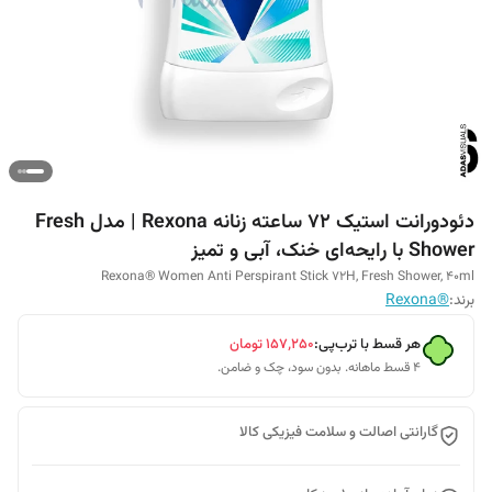
دئودورانت استیک 72 ساعته زنانه Rexona | مدل Fresh
Shower با رایحه‌ای خنک، آبی و تمیز
Rexona® Women Anti Perspirant Stick 72H, Fresh Shower, 40ml
برند:
®Rexona
هر قسط با ترب‌پی:
۱۵۷٬۲۵۰
تومان
۴ قسط ماهانه. بدون سود، چک و ضامن.
گارانتی اصالت و سلامت فیزیکی کالا