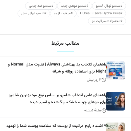
#
شامپو لورآل السیو
#
شامپو موهای چرب
#
شامپو ضد چربی
#
L’Oréal Elseve Hydra Pure
#
مراقبت از مو
#
شامپو لورآل اصل
#
محصولات مراقبت مو
مطالب مرتبط
راهنمای انتخاب پد بهداشتی Always | تفاوت مدل Normal و
Night برای استفاده روزانه و شبانه
۳ روز پیش
راهنمای علمی انتخاب شامپو بر اساس نوع مو؛ بهترین شامپو
برای موهای چرب، خشک، رنگ‌شده و آسیب‌دیده
هفتهٔ گذشته
۷ اشتباه رایج مراقبت از پوست که سلامت پوست شما را تهدید