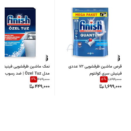
قرص ماشین ظرفشویی 72 عددی
فینیش سری کوانتوم
مدل Özel Tuz | ضد رسوب
6
%
5
%
479,000
1,799,000
ماشین ظرفشویی
449,000
1,699,000