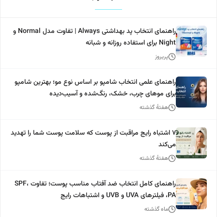
راهنمای انتخاب پد بهداشتی Always | تفاوت مدل Normal و
Night برای استفاده روزانه و شبانه
پریروز
راهنمای علمی انتخاب شامپو بر اساس نوع مو؛ بهترین شامپو
برای موهای چرب، خشک، رنگ‌شده و آسیب‌دیده
هفتهٔ گذشته
۷ اشتباه رایج مراقبت از پوست که سلامت پوست شما را تهدید
می‌کند
هفتهٔ گذشته
راهنمای کامل انتخاب ضد آفتاب مناسب پوست؛ تفاوت SPF،
PA، فیلترهای UVA و UVB و اشتباهات رایج
ماه گذشته