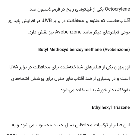
Octocrylene یکی از فیلترهای رایج در فرمولاسیون ضد
آفتاب‌هاست که علاوه بر محافظت در برابر UVB، در افزایش پایداری
برخی فیلترهای دیگر مانند Avobenzone نیز نقش دارد.
Butyl Methoxydibenzoylmethane (Avobenzone)
آووبنزون یکی از فیلترهای شناخته‌شده برای محافظت در برابر UVA
است و در بسیاری از ضد آفتاب‌های مدرن برای پوشش اشعه‌های
نفوذکننده‌تر خورشید استفاده می‌شود.
Ethylhexyl Triazone
این فیلتر از ترکیبات محافظتی نسل جدید محسوب می‌شود و به