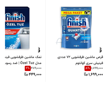
قرص ماشین ظرفشویی 72 عددی
فینیش سری کوانتوم
مدل Özel Tuz | ضد رسو
6
%
5
%
479,000
1,799,000
ماشین ظرفشویی
449,000
1,699,000