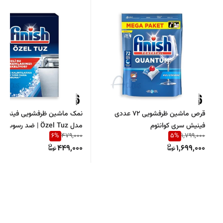
قرص ماشین ظرفشویی 72 عددی
فینیش سری کوانتوم
مدل Özel Tuz | ضد رسو
6
%
5
%
479,000
1,799,000
ماشین ظرفشویی
449,000
1,699,000