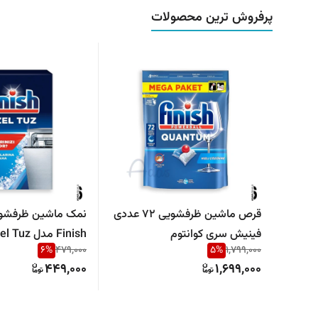
پرفروش ترین محصولات
قرص ماشین ظرفشویی 72 عددی
نمک ماشین ظرفشو
فینیش سری کوانتوم
6
%
479,000
5
%
1,799,000
رسوب و محافظ ماش
449,000
1,699,000