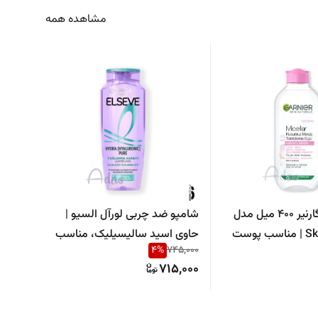
مشاهده همه
میسلار واتر گارنیر 400 میل مدل
شامپو ضد چربی لورآل السیو |
Skin Naturals | مناسب پوست
حاوی اسید سالیسیلیک، مناسب
فینیش
49,000
4
%
745,000
موهای چرب و مستعد چربی
رایحه 
9,000
715,000