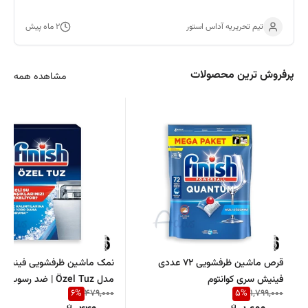
تیم تحریریه آداس استور
۲ ماه پیش
پرفروش ترین محصولات
مشاهده همه
قرص ماشین ظرفشویی 72 عددی
فینیش سری کوانتوم
مدل Özel Tuz | ضد رسو
6
%
5
%
479,000
1,799,000
ماشین ظرفشویی