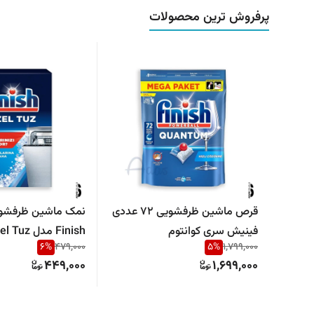
پرفروش ترین محصولات
قرص ماشین ظرفشویی 72 عددی
نمک ماشین ظرفشو
فینیش سری کوانتوم
6
%
479,000
5
%
1,799,000
رسوب و محافظ ماش
449,000
1,699,000