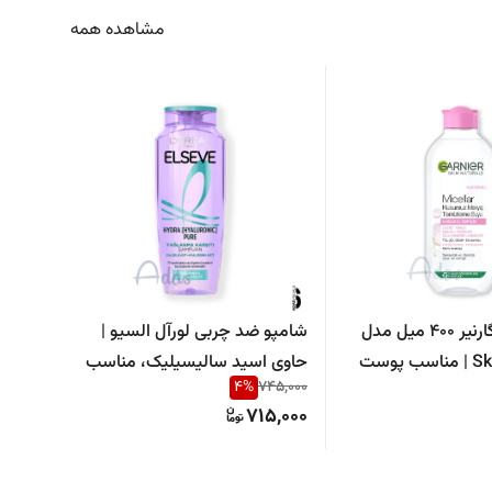
مشاهده همه
میسلار واتر گارنیر 400 میل مدل
شامپو ضد چربی لورآل السیو |
Skin Naturals | مناسب پوست
حاوی اسید سالیسیلیک، مناسب
فینیش
49,000
4
%
745,000
موهای چرب و مستعد چربی
رایحه 
9,000
715,000