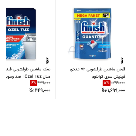
قرص ماشین ظرفشویی 72 عددی
فینیش سری کوانتوم
مدل Özel Tuz | ضد رسو
6
%
5
%
479,000
1,799,000
ماشین ظرفشویی
449,000
1,699,000