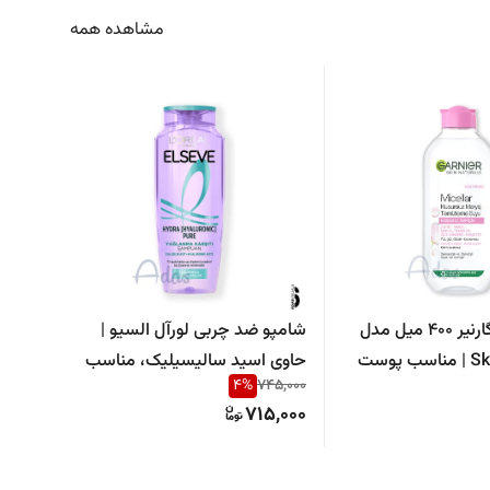
مشاهده همه
میسلار واتر گارنیر 400 میل مدل
شامپو ضد چربی لورآل السیو |
Skin Naturals | مناسب پوست
حاوی اسید سالیسیلیک، مناسب
فینیش
49,000
4
%
745,000
موهای چرب و مستعد چربی
رایحه 
9,000
715,000