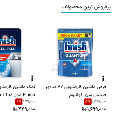
پرفروش ترین محصولات
قرص ماشین ظرفشویی 72 عددی
نمک ماشین ظرفشو
فینیش سری کوانتوم
6
%
479,000
5
%
1,799,000
رسوب و محافظ ماش
449,000
1,699,000