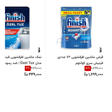
قرص ماشین ظرفشویی 72 عددی
فینیش سری کوانتوم
مدل Özel Tuz | ضد رسو
6
%
5
%
479,000
1,799,000
ماشین ظرفشویی
449,000
1,699,000