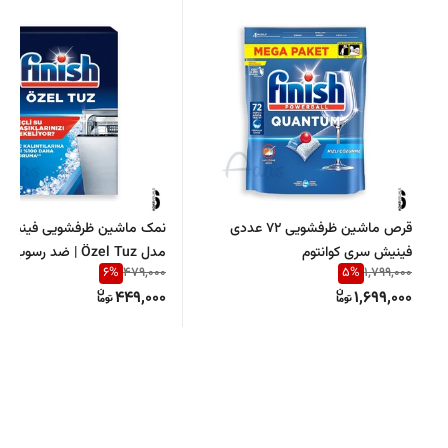
قرص ماشین ظرفشویی 72 عددی
فینیش سری کوانتوم
مدل Özel Tuz | ضد رسو
6
%
5
%
479,000
1,799,000
ماشین ظرفشویی
449,000
1,699,000