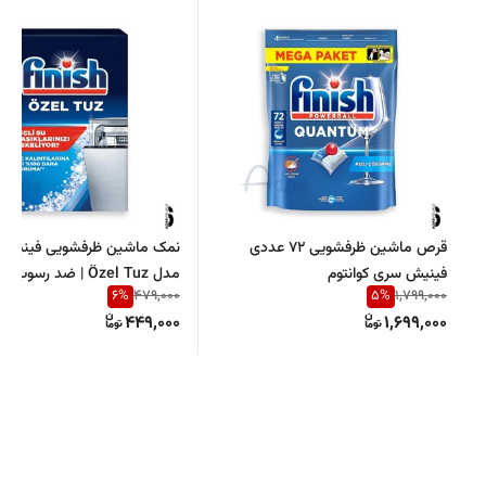
قرص ماشین ظرفشویی 72 عددی
فینیش سری کوانتوم
مدل Özel Tuz | ضد رسو
6
%
5
%
479,000
1,799,000
ماشین ظرفشویی
449,000
1,699,000