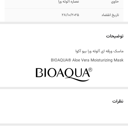
حاوی
عصاره آلوئه ورا
تاریخ انقضاء
28/10/2025
ساخت کشور
چین
توضیحات
ماسک ورقه‌ ای آلوئه ورا بیو آکوا
BIOAQUA® Aloe Vera Moisturizing Mask
همانطور که می دانید پوست صورت یکی از حساس ترین و مهم ترین قسمت
های بدن است و به علاوه بافت بسیار نازک و حساسی داد که در معرض
نظرات
عوامل مضر مختلف و متفاوتی قرار می گیرد و نمونه ای از این عوامل اشعه
ماورا بنفش یا رادیکال‌های آزاد هستند که سبب می شوند دچار آسیب هایی
جدی بشوند و مشکلاتی گوناگون را برای آن به وجود بیاورند.