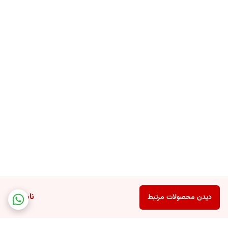
برای بهره بردن از بیشترین خواص ماسک ورقه‌ای آلوئه ورا بیو آکوا بهتر است به
مدت 15-20 دقیقه ماسک را روی پوست خود قرار دهید تا تمامی مواد مفید
این محصول جذب پوست شود. می‌توانید بعد از برداشتن شیت ماسک از روی
صورت پوست را بشویید و یا اضافی مواد را روی صورت و گردن ماساژ دهید و
لذت ببرید.
ناموجود
دیدن محصولات مرتبط