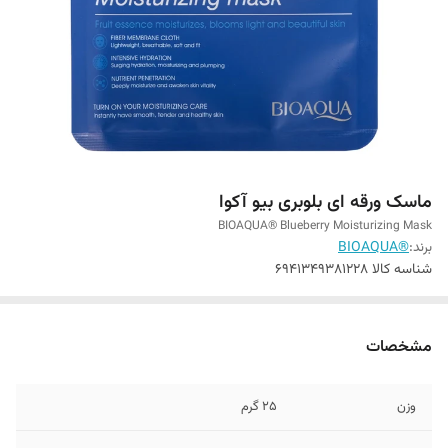
ماسک ورقه ای بلوبری بیو آکوا
BIOAQUA® Blueberry Moisturizing Mask
برند:
®BIOAQUA
شناسه کالا
6941349381228
مشخصات
وزن
25 گرم