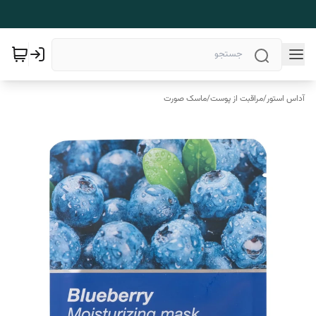
آداس استور
/
مراقبت از پوست
/
ماسک صورت