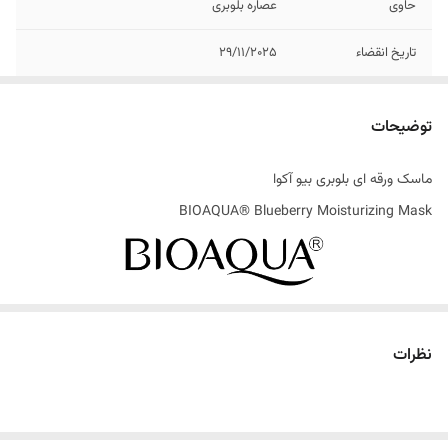
حاوی
عصاره بلوبری
تاریخ انقضاء
29/11/2025
ساخت کشور
چین
توضیحات
ماسک ورقه ای بلوبری بیو آکوا
BIOAQUA® Blueberry Moisturizing Mask
در کنار اینکه بلوبری یک میوه فوق‌العاده خوشمزه است ، مواردی در مورد
خواص ماسک ورقه ای بلوبری بیو آکوا وجود دارد که شاید برای شما جالب
نظرات
باشد. بلوبری دارای ویتامین C و غنی از فیبر است و خواص زیادی برای سلامتی
پوست صورت دارد. بلوبری در محصولات مراقبت از پوست و به ویژه
ماسک‌های ورقه‌ای ، خواص بسیار زیاد و جایگاه ویژه ای دارد.