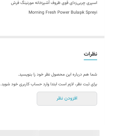
اسپری چربی‌زدای قوی ظروف آشپزخانه مورنینگ فرش
Morning Fresh Power Bulaşık Spreyi
تمیزی سریع، اقتصادی و بدون دردسر
یکی از مقرون‌به‌صرفه‌ترین و کاربردی‌ترین راهکارها برای از بین بردن چربی‌های 
این محصول با فرمولاسیون قدرتمند خود، به‌طور موثر چربی، 
نظرات
می‌کند.
اسپری چربی‌زدای مورنینگ فرش به شما کمک می‌کند قبل از 
شما هم درباره این محصول نظر خود را بنویسید.
راحت از تمیزی و درخشش ظروف خود لذت ببرید.
برای ثبت نظر، لازم است ابتدا وارد حساب کاربری خود شوید.
این محصول در برابر سرسخت‌ترین لکه‌های چربی عملکرد بسیار
افزودن نظر
مزایای تخصصی اسپری چربی‌زدای ظروف Morning Fresh Power
✔️ قدرت چربی‌زدایی بالا و موثر روی لکه‌های سرسخت روغن