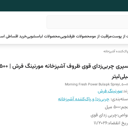
 از پوست
مراقبت از مو
محصولات ظرفشویی
محصولات لباسشویی
خرید اقساطی اسن
پاک‌کننده آشپزخانه
اسپری چربی‌زدای قوی ظروف آشپزخانه مورنینگ فرش | 
لی‌لیتر
Morning Fresh Power Bulaşık Spreyi, 500
ند:
مورنینگ فرش
ته‌بندی
:
چربی‌زدا و پاک‌کننده آشپزخانه
جم
:
500 میل
واص
:
چربی زدای قوی
ریخ انقضاء
:
11/2026