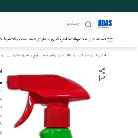
دسته‌بندی محصولات
خانه
پیگیری سفارش
همه محصولات
مراقبت
آداس استور
/
بهداشت و نظافت منزل
/
شوینده سطوح و آشپزخانه
/
چربی‌زدا و 
می
ml
بر
دس
ح
خ
تا