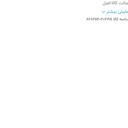
الت کالا
:
اصل
اخت کشور
:
ترکیه
ایش بیشتر
اسه کالا
8682560206195