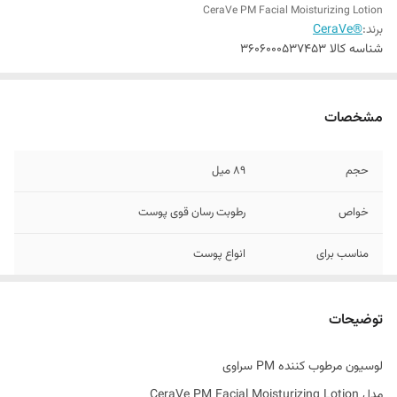
CeraVe PM Facial Moisturizing Lotion
برند:
®CeraVe
شناسه کالا
3606000537453
مشخصات
حجم
89 میل
خواص
رطوبت رسان قوی پوست
مناسب برای
انواع پوست
سایر توضیحات
کمک به روشن شدن پوست
توضیحات
تاریخ انقضاء
2027
لوسیون مرطوب کننده PM سراوی
ساخت کشور
آمریکا
مدل CeraVe PM Facial Moisturizing Lotion