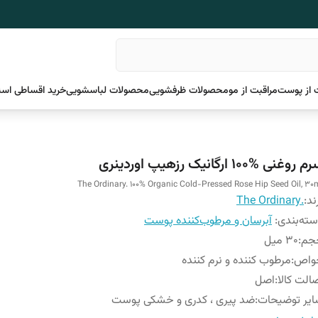
 از پوست
مراقبت از مو
محصولات ظرفشویی
محصولات لباسشویی
خرید اقساطی اسن
 روغنی %100 ارگانیک رزهیپ اوردینری
The Ordinary. 100% Organic Cold-Pressed Rose Hip Seed Oil, 30
ند:
.The Ordinary
ته‌بندی
:
آبرسان و مرطوب‌کننده پوست
جم
:
30 میل
واص
:
مرطوب کننده و نرم کننده
الت کالا
:
اصل
یر توضیحات
:
ضد پیری ، کدری و خشکی پوست