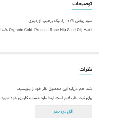
توضیحات
کشور مبدا برند
سرم روغنی %100 ارگانیک رزهیپ اوردینری
 100% Organic Cold-Pressed Rose Hip Seed Oil, 30ml
استفاده از روغن‌های طبیعی و ارگانیک برای مراقبت و محا
نظرات
این مورد غافل نبوده و در محصولات خود از این روغن‌ ها کم
دارد.
شما هم درباره این محصول نظر خود را بنویسید.
از دانه های گل رز که میوه گیاه رز وحشی می باشد ، استخ
برای ثبت نظر، لازم است ابتدا وارد حساب کاربری خود شوید.
ضد التهابی و آبرسانی آن بسیار شناخته شده است و آن را 
افزودن نظر