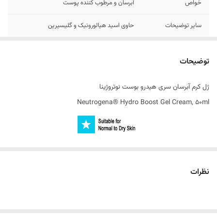
خواص
آبرسان و مرطوب کننده پوست
سایر توضیحات
حاوی اسید هیالورونیک و گلیسیرین
تاریخ تولید
2023/11
توضیحات
ساخت کشور
فرانسه
ژل کرم آبرسان سری هیدرو بوست نوتروژینا
Neutrogena® Hydro Boost Gel Cream, 50ml
ژل کرم آبرسان Neutrogena Hydro Boost یک آبرسان و مرطوب کننده کاملا
ایده‌آل برای پوست نرمال و خشک است. ویژگی‌هایی مانند بافت سبک و غنی ،
نظرات
غیر جوش زا بودن و فرمولاسیون تسکین دهنده این ژل کرم سبب شده تا این
محصول به پرفروش ترین آبرسان آمریکا تبدیل شود. این محصول خشکی
پوست را در اولین لحظه استفاده برطرف می‌سازد و به‌ سرعت جذب پوست