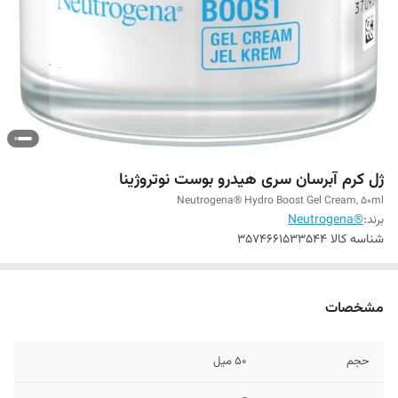
ژل کرم آبرسان سری هیدرو بوست نوتروژینا
Neutrogena® Hydro Boost Gel Cream, 50ml
برند:
®Neutrogena
شناسه کالا
3574661533544
مشخصات
حجم
50 میل