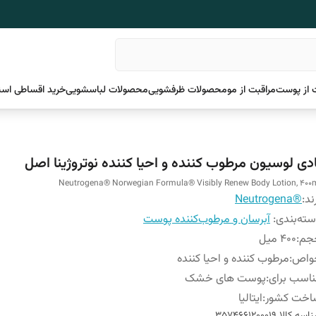
 از پوست
مراقبت از مو
محصولات ظرفشویی
محصولات لباسشویی
خرید اقساطی اسن
ادی لوسیون مرطوب کننده و احیا کننده نوتروژینا اصل
Neutrogena® Norwegian Formula® Visibly Renew Body Lotion, 400
ند:
®Neutrogena
ته‌بندی
:
آبرسان و مرطوب‌کننده پوست
جم
:
400 میل
واص
:
مرطوب کننده و احیا کننده
اسب برای
:
پوست های خشک
اخت کشور
:
ایتالیا