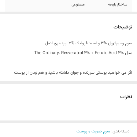
ساختار رایحه
مصنوعی
سایر توضیحات
جلوگیری از پیری پوست
توضیحات
کشور مبدا برند
کانادا
سرم رسوراترول %3 و اسید فرولیک %3 اوردینری اصل
مدل The Ordinary. Resveratrol 3% + Ferulic Acid 3%
اگر می خواهید پوستی سرزنده و جوان داشته باشید و هم زمان از پوست
خودتان در مقابل آسیب های محیطی حفاظت کنید ، ما به شما استفاده از
سرم ضد پیری و آنتی اکسیدان رسوراترول و اسید فرولیک اوردینری را پیشنهاد
نظرات
می کنیم.
سرم ضدپیری و آنتی اکسیدان رسوراترول و اسید فرولیک اوردینری ترکیبی از
آنتی اکسیدان‌های قدرتمند گیاهی است که از پوست شما در برابر آسیب‌های
دسته‌بندی
:
سرم صورت و پوست
ناشی از افزایش سن یا عوامل محیطی مانند نور خورشید ، محافظت می‌کند.