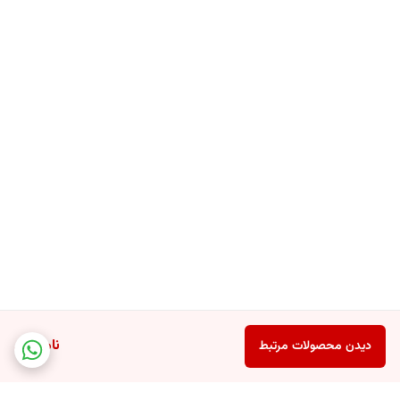
انواع مختلف تایپ پوستی می باشد.
ویژگی های CeraVe® Itch Relief Moisturizing Lotion
ناموجود
دیدن محصولات مرتبط