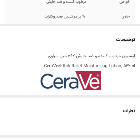
خواص
مرطوب کننده و ضد خارش
حاوی
%1 پراموکسین هیدروکلراید
تاریخ انقضاء
01/2026
توضیحات
اصالت کالا
اصل
لوسیون مرطوب کننده و ضد خارش 562 میل سراوی
ساخت کشور
آمریکا
CeraVe® Itch Relief Moisturizing Lotion, 562ml
خارش پوست می تواند بصورت خفیف تا شدید متغیر باشد و همچنین ممکن
است یک قسمت خاص یا کل بدن را تحت تاثیر قرار دهد. خارش پوست یک
نظرات
علامت شایع است و می تواند با شرایط پزشکی مختلفی مانند اگزما ،
پسوریازیس ، آلرژی ، نیش حشرات و عفونت همراه باشد. در برخی موارد ،
خارش و التهاب پوست ممکن است نشانه ای از یک مشکل اساسی جدی تری