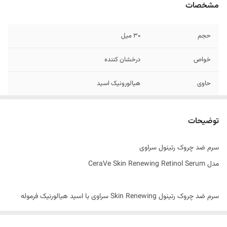
مشخصات
حجم
30 میل
خواص
درخشان کننده
حاوی
هیالورونیک اسید
فاقد چربی
بدون چربی
توضیحات
مناسب برای
انواع پوست
سرم ضد چروک رتینول سراوی
کشور مبدا برند
آمریکا
مدل
CeraVe Skin Renewing Retinol Serum
سرم ضد چروک رتینول Skin Renewing سراوی با اسید هیالورنیک فرموله
شده و رطوبت طبیعی پوست را حفظ می‌کند. این محصول پوست را شاداب و