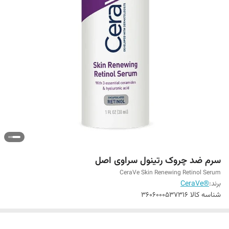
سرم ضد چروک رتینول سراوی اصل
CeraVe Skin Renewing Retinol Serum
برند:
®CeraVe
شناسه کالا
3606000537316