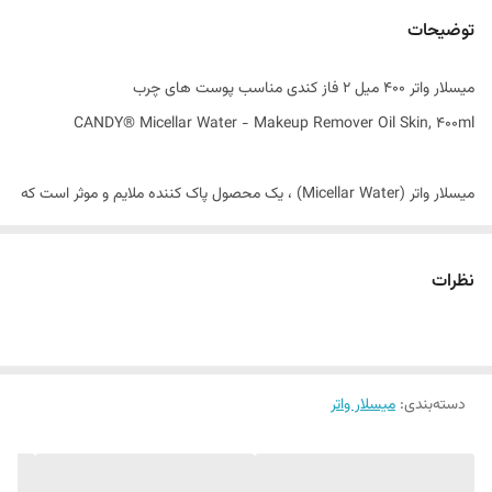
تاریخ انقضاء
06/2029
توضیحات
اصالت کالا
اصل
میسلار واتر 400 میل 2 فاز کندی مناسب پوست های چرب
ساخت کشور
لهستان
CANDY® Micellar Water - Makeup Remover Oil Skin, 400ml
میسلار واتر (Micellar Water) ، یک محصول پاک‌ کننده‌ ملایم و موثر است که
به طور ویژه برای پاکسازی پوست از آلودگی‌ ها ، چربی اضافی و مواد آرایشی
طراحی شده است. این محلول بر پایه‌ آب ، حاوی مولکول‌ هایی به نام میسل
نظرات
(Micelles) است که مانند آهنربا ، ذرات آلودگی و چربی را جذب کرده و بدون
نیاز به شستشو با آب ، پوست را تمیز می ‌کند.
میسل ‌ها ساختارهای کروی شکلی از مولکول‌ های سورفکتانت (مواد فعال
دسته‌بندی
:
میسلار واتر
سطحی) هستند که دارای دو بخش هیدروفیل و لیپوفیل می ‌باشند. این
ویژگی دوگانه باعث می ‌شود بتوانند هم آلودگی‌ های محلول در آب و هم
چربی‌ ها را از سطح پوست جذب کنند.