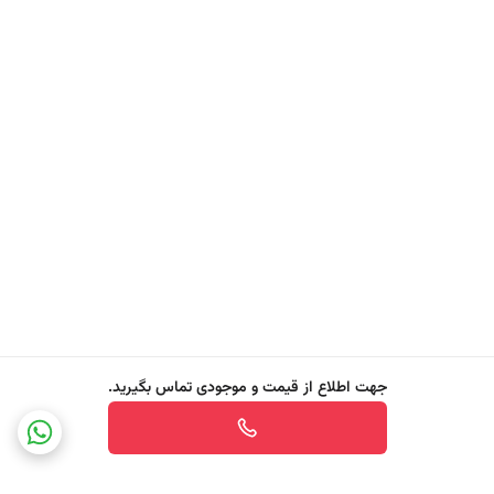
- آناناس حاوی آنزیم طبیعی بروملین است که نقش مهمی در لایه‌ برداری
ملایم، حذف سلول ‌های مرده و بازسازی بافت پوست دارد. همچنین غنی از
ویتامین C است که به روشن شدن پوست و کاهش تیرگی‌ ها کمک می ‌کند.
کمپلکس میوه ‌های استوایی
- شامل عصاره‌ های پرتقال، انبه و پاپایا برای تغذیه پوست، بهبود بافت و
افزایش شفافیت طبیعی آن
هیالورونیک اسید
- یک رطوبت‌ رسان قدرتمند که با جذب آب به لایه‌ های عمقی، پوست را
مرطوب، نرم و منعطف نگه می ‌دارد.
آدنوزین
- ماده‌ای موثر برای کاهش خطوط ریز، بهبود خاصیت ارتجاعی و صافی سطح
جهت اطلاع از قیمت و موجودی تماس بگیرید.
پوست
فرمول بدون مواد مضر
- فاقد پارابن، سیلیکون، الکل و مواد حساسیت‌زا، مناسب برای پوست ‌های